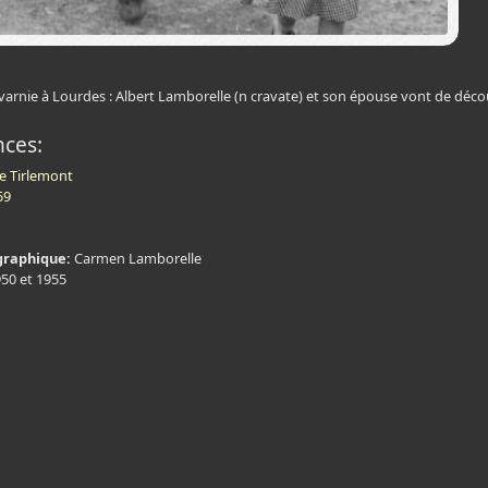
varnie à Lourdes : Albert Lamborelle (n cravate) et son épouse vont de dé
nces:
e Tirlemont
59
graphique:
Carmen Lamborelle
950 et 1955