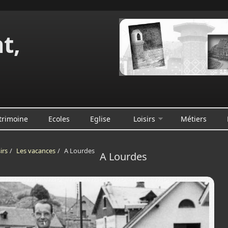
t,
e
trimoine
Ecoles
Eglise
Loisirs
Métiers
irs
/
Les vacances
/
A Lourdes
A Lourdes