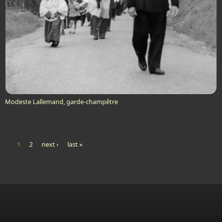
Modeste Lallemand, garde-champêtre
1
2
next ›
last »
Pages