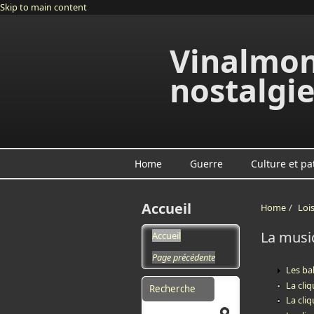
Skip to main content
Vinalmon
nostalgi
Home
Guerre
Culture et pa
Accueil
Home
/
Lois
La musi
Accueil
Page précédente
Les ba
Search form
La cli
La cli