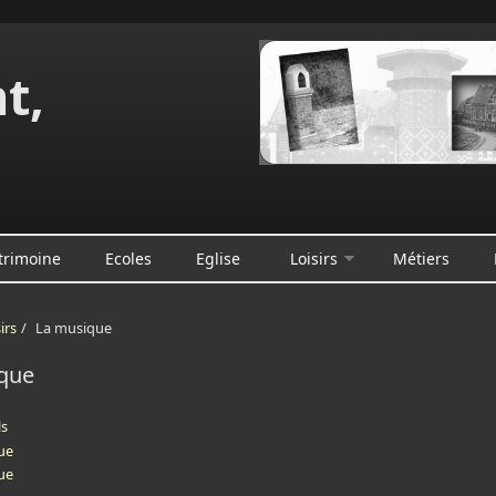
t,
e
trimoine
Ecoles
Eglise
Loisirs
Métiers
irs
/
La musique
que
ls
que
que