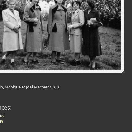
n, Monique et José Macherot, X, X
nces:
eux
59