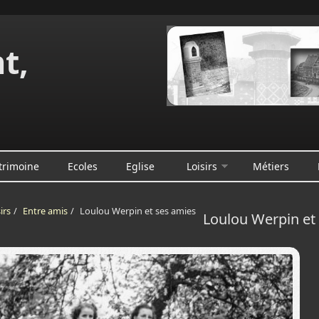
t,
e
trimoine
Ecoles
Eglise
Loisirs
Métiers
irs
/
Entre amis
/
Loulou Werpin et ses amies
Loulou Werpin et