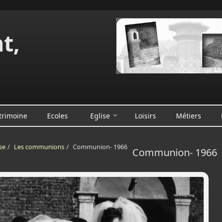
t,
e
trimoine
Ecoles
Eglise
Loisirs
Métiers
se
/
Les communions
/
Communion- 1966
Communion- 1966