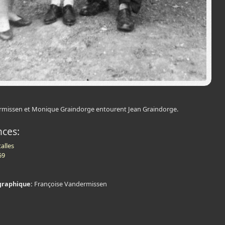
rmissen et Monique Graindorge entourent Jean Graindorge.
nces:
alles
59
graphique:
Françoise Vandermissen