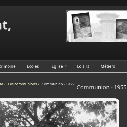
t,
e
trimoine
Ecoles
Eglise
Loisirs
Métiers
se
/
Les communions
/
Communion - 1955
Communion - 1955