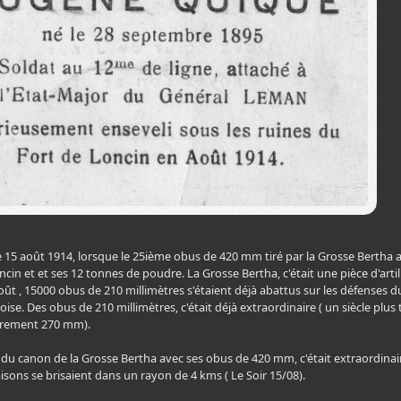
le 15 août 1914, lorsque le 25ième obus de 420 mm tiré par la Grosse Bertha 
ncin et et ses 12 tonnes de poudre. La Grosse Bertha, c'était une pièce d'artil
oût , 15000 obus de 210 millimètres s'étaient déjà abattus sur les défenses du
ise. Des obus de 210 millimètres, c'était déjà extraordinaire ( un siècle plus tar
arement 270 mm).
du canon de la Grosse Bertha avec ses obus de 420 mm, c'était extraordinaire. E
isons se brisaient dans un rayon de 4 kms ( Le Soir 15/08).