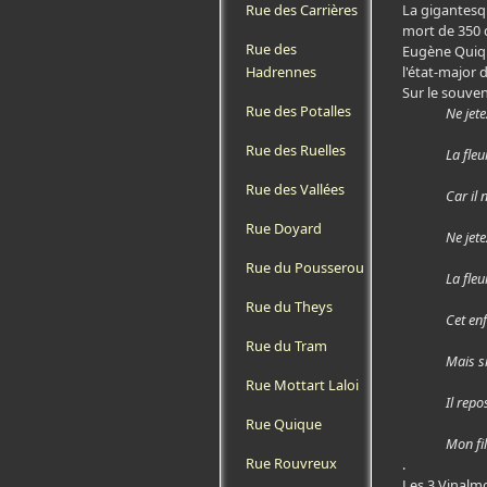
La gigantesqu
Rue des Carrières
mort de 350 
Rue des
Eugène Quique
l'état-major
Hadrennes
Sur le souven
Rue des Potalles
Ne jete
Rue des Ruelles
La fleu
Rue des Vallées
Car il
Rue Doyard
Ne jete
Rue du Pousserou
La fleu
Rue du Theys
Cet enf
Rue du Tram
Mais si
Rue Mottart Laloi
Il repo
Rue Quique
Mon fil
Rue Rouvreux
.
Les 3 Vinalm