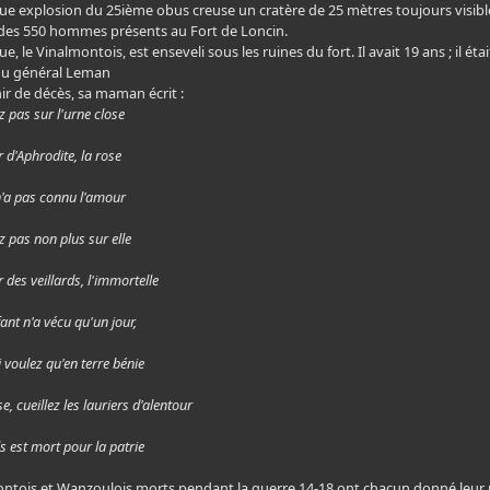
e explosion du 25ième obus creuse un cratère de 25 mètres toujours visible 
des 550 hommes présents au Fort de Loncin.
, le Vinalmontois, est enseveli sous les ruines du fort.
Il avait 19 ans ; il é
 du général Leman
ir de décès, sa maman écrit :
z pas sur l'urne close
r d'Aphrodite, la rose
 n'a pas connu l'amour
z pas non plus sur elle
r des veillards, l'immortelle
ant n'a vécu qu'un jour,
 voulez qu'en terre bénie
se, cueillez les lauriers d'alentour
s est mort pour la patrie
ontois et Wanzoulois morts pendant la guerre 14-18 ont chacun donné leur n