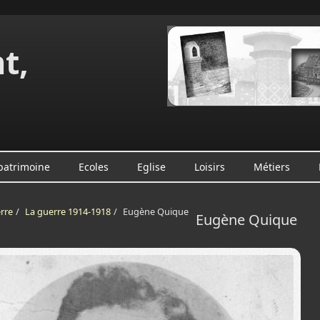
t,
e
 patrimoine
Ecoles
Eglise
Loisirs
Métiers
rre
/
La guerre 1914-1918
/
Eugène Quique
Eugène Quique