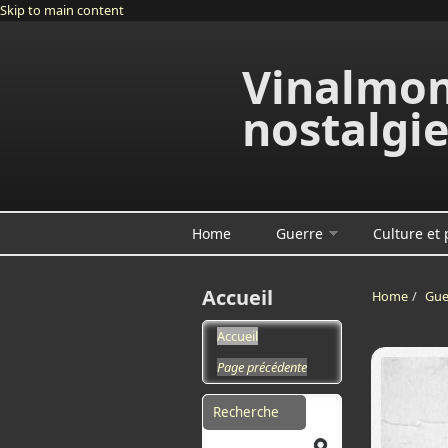
Skip to main content
Vinalmon
nostalgi
Home
Guerre
Culture et
Accueil
Home
/
Gue
Accueil
Page précédente
Search form