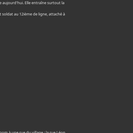
aujourd'hui. Elle entraîne surtout la
tait soldat au 12ième de ligne, attaché à
om à une rue du village : la rue Léon