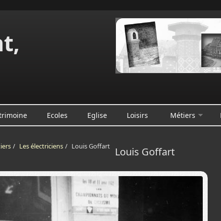
t,
e
trimoine
Ecoles
Eglise
Loisirs
Métiers
iers
/
Les électriciens
/
Louis Goffart
Louis Goffart