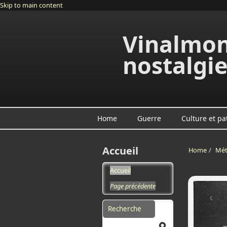
Skip to main content
Vinalmon
nostalgi
Home
Guerre
Culture et pa
Accueil
Home
/
Mét
Accueil
Page précédente
Search form