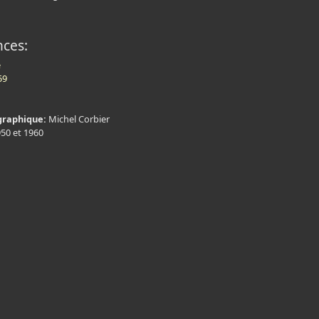
nces:
e
59
graphique:
Michel Corbier
950 et 1960