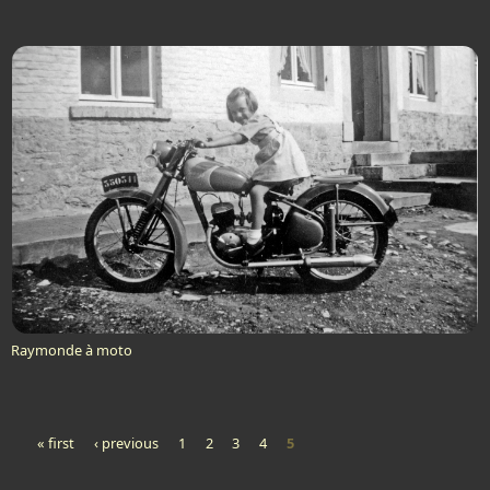
Raymonde à moto
« first
‹ previous
1
2
3
4
5
Pages